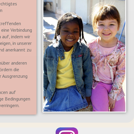
echtigtes
n
treffenden
 eine Verbindung
 auf, indem wir
eigen, in unserer
nd anerkannt zu
nüber anderen
ördern die
er Ausgrenzung
ncen auf
ige Bedingungen
verringern.